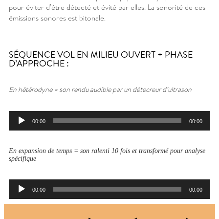
pour éviter d’être détecté et évité par elles. La sonorité de ces
émissions sonores est bitonale.
SÉQUENCE VOL EN MILIEU OUVERT + PHASE
D’APPROCHE :
En hétérodyne = son rendu audible par un détecreur d’ultrason
Lecteur
00:00
00:00
audio
En expansion de temps = son ralenti 10 fois et transformé pour analyse
spécifique
Lecteur
00:00
00:00
audio