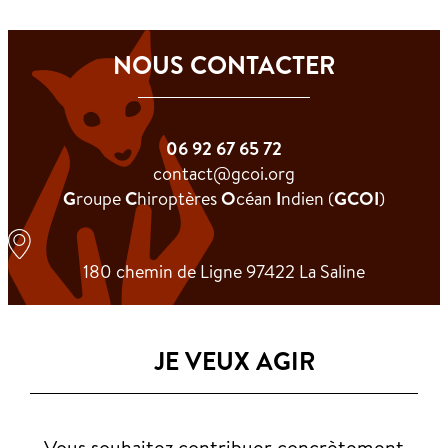
NOUS CONTACTER
06 92 67 65 72
contact@gcoi.org​
G
roupe
C
hiroptères
O
céan
I
ndien (
GCOI
)
180 chemin de Ligne 97422 La Saline
JE VEUX AGIR
Vous souhaitez contribuer concrètement